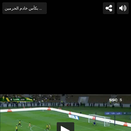
هاتريك صالح الشهري في مباراة الاتحاد والعين بكأس خادم الحرمين