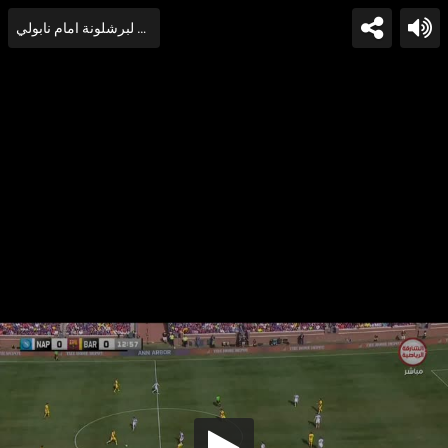
جريزمان يهدر هدف مؤكد لبرشلونة امام نابولي