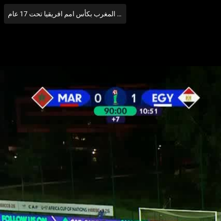
هدف مصر الثاني الرائع في مرمي المغرب بكأس امم افريقيا تحت 17 عام