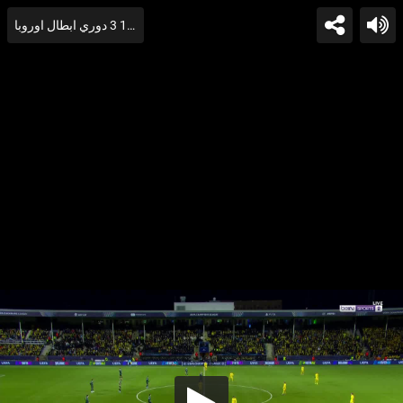
ملخص مباراة مانشستر سيتي وبودو جليمت 1 3 دوري ابطال اوروبا