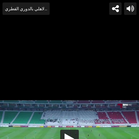
ملخص لمسات تريزيجيه في مباراة الريان والاهلي بالدوري القطري