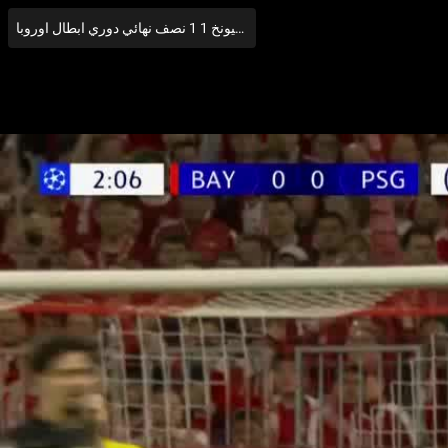
اهداف مباراة باريس سان جيرمان وبايرن ميونخ 1 1 نصف نهائي دوري ابطال اوروبا