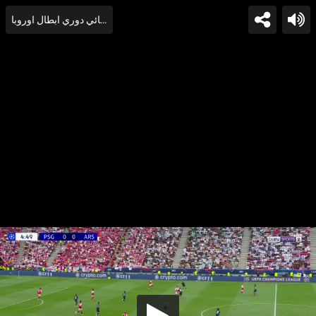
اهداف وركلات ترجيح مباراة ارسنال وباريس سان جيرمان في نهائي دوري ابطال اوروبا