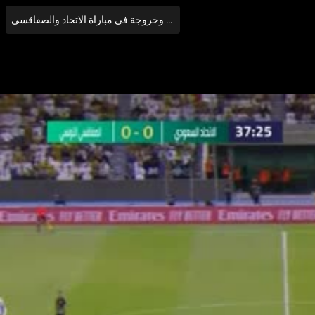
اصابة طارق حامد وخروجة في مباراة الاتحاد والصفاقسي